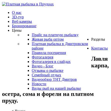
О нас
3D-тур
Веб камеры
Бронирование
Цены
Прайс на платную рыбалку
Живая рыба оптом
Разделы
Платная рыбалка в Дмитровском
районе
Контакты
Правила посещения
Фотогалерея
Ловля
Фотогалерея в слайдах
карпа,
Видео - Блог
Отзывы о рыбалке
Семейный отдых
Видеообзор ТНТ Дмитров
Новости
Виды рыб на нашей рыбалке
осетра, сома и форели на платном
пруду.