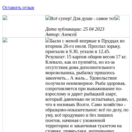
Оставить отзыв
Всё супер! Для души - самое то!
Дата публикации: 25 04 2023
Автор: Алексей
Были с женой впервые в Прудцах во
вторник 26-го июля. Проспал зорьку,
приехали в 9.30, уехали в 12.45.
Результат: 15 карпов общим весом 17 кг.
Клевало, как из пулемёта, но из-за
отсутствия дома дополнительного
морозильника, рыбалку пришлось
закончить... А жаль... Удовольствие
получили неимоверное. Рыба здоровая,
сопротивляется при вываживание по-
взрослому и дарит рыбацкий азарт,
который давненько не испытывал, разве,
что в низовьях Волги. Само хозяйство -
образцово-показательное: всё по делу, по
уму, всё продумано и без лишних
понтов, начиная с ухоженной
территории и заканчивая туалетом на
стоянке, прямо-таки, непривычно