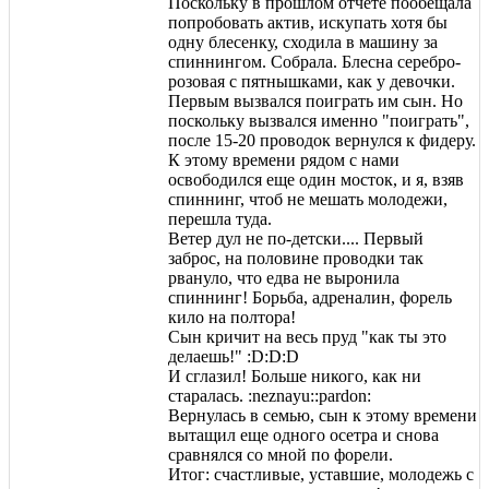
Поскольку в прошлом отчете пообещала
попробовать актив, искупать хотя бы
одну блесенку, сходила в машину за
спиннингом. Собрала. Блесна серебро-
розовая с пятнышками, как у девочки.
Первым вызвался поиграть им сын. Но
поскольку вызвался именно "поиграть",
после 15-20 проводок вернулся к фидеру.
К этому времени рядом с нами
освободился еще один мосток, и я, взяв
спиннинг, чтоб не мешать молодежи,
перешла туда.
Ветер дул не по-детски.... Первый
заброс, на половине проводки так
рвануло, что едва не выронила
спиннинг! Борьба, адреналин, форель
кило на полтора!
Сын кричит на весь пруд "как ты это
делаешь!" :D:D:D
И сглазил! Больше никого, как ни
старалась. :neznayu::pardon:
Вернулась в семью, сын к этому времени
вытащил еще одного осетра и снова
сравнялся со мной по форели.
Итог: счастливые, уставшие, молодежь с