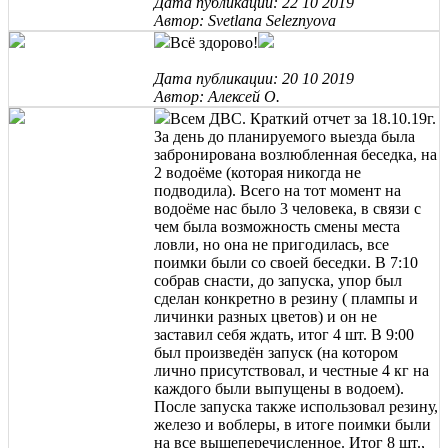
Дата публикации: 22 10 2019
Автор: Svetlana Seleznyova
Всё здорово!
Дата публикации: 20 10 2019
Автор: Алексей О.
Всем ДВС. Краткий отчет за 18.10.19г.
За день до планируемого выезда была
забронирована возлюбленная беседка, на
2 водоёме (которая никогда не
подводила). Всего на тот момент на
водоёме нас было 3 человека, в связи с
чем была возможность смены места
ловли, но она не пригодилась, все
поимки были со своей беседки. В 7:10
собрав снасти, до запуска, упор был
сделан конкретно в резину ( плампы и
личинки разных цветов) и он не
заставил себя ждать, итог 4 шт. В 9:00
был произведён запуск (на котором
лично присутствовал, и честные 4 кг на
каждого были выпущены в водоем).
После запуска также использовал резину,
железо и воблеры, в итоге поимки были
на все вышеперечисленное. Итог 8 шт.,