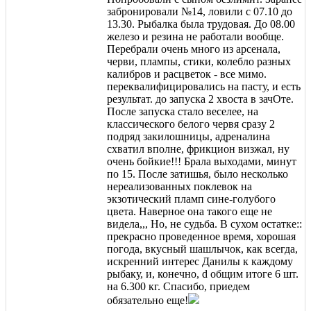
забронировали №14, ловили с 07.10 до
13.30. Рыбалка была трудовая. До 08.00
железо и резина не работали вообще.
Перебрали очень много из арсенала,
черви, плампы, стики, колебло разных
калибров и расцветок - все мимо.
переквалифицировались на пасту, и есть
результат. до запуска 2 хвоста в зачОте.
После запуска стало веселее, на
классического белого червя сразу 2
подряд закилошницы, адреналина
схватил вполне, фрикцион визжал, ну
очень бойкие!!! Брала выходами, минут
по 15. После затишья, было несколько
нереализованных поклевок на
экзотический пламп сине-голубого
цвета. Наверное она такого еще не
видела,,, Но, не судьба. В сухом остатке::
прекрасно проведенное время, хорошая
погода, вкусный шашлычок, как всегда,
искренний интерес Данилы к каждому
рыбаку, и, конечно, d общим итоге 6 шт.
на 6.300 кг. Спасибо, приедем
обязательно еще!