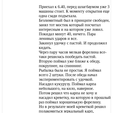
Приехал к 6.40, перед шлагбаумом уже 3
машины стоит. К моменту открытия еще
одна сзади подъехала.
Безлимитный был в принципе свободен,
занял тот мостик который посчитал
интересным и на котором уже ловил.
Покидал минут 40, ничего. Пара
ленивых ударов и все.
Закинул удочку с пастой. И продолжил
кидать.
Через пару часов мелкая форелина все-
таки решилась пообедать пастой.
Вторую поймал уже ближе к обеду,
покрупнее, на спиннинг.
Рыбалка была не простая. Я поймал
всего 2 штуки. После обеда начал
экспериментировать с удочкой.
Насадил кукурузу. Поймал карпа
небольшого, на кило, наверное.
Потом решил что карпа не хочу и
насадил креветку, на которую в прошлый
раз поймал хорошенькую форелину.
Но в результате моей креветкой решил
полакомиться зеркальный карп,