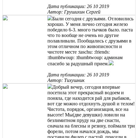
Дата публикации: 26 10 2019
Автор: Грушихин Сергей
Были сегодня с друзьями. Отловились
хорошо. У меня лично сегодня железо
победило 6-3. много тычков было. паста
что то вообще не очень но другие
полавливали. Пообщались с друзьями в
этом отличном по живописности и
чистоте месте :taschu: :friends:
:thumbtwoup: :thumbtwoup: админам
спасибо за радушный прием.
Дата публикации: 26 10 2019
Автор: Тихушник
Добрый вечер, сегодня впервые
посетила этот прекрасный водоем и
поняла, где находится рай для рыбаков,
вот где можно отдохнуть душой и телом!
Чистота, порядок, организация, все на
высоте! Мы(две девушки) ловили на
безлимитном пруду на две снасти,
сначала на блесны и резину, поймали три
форели, потом начался дождь, мы
поставили фидер с пастой, присели в