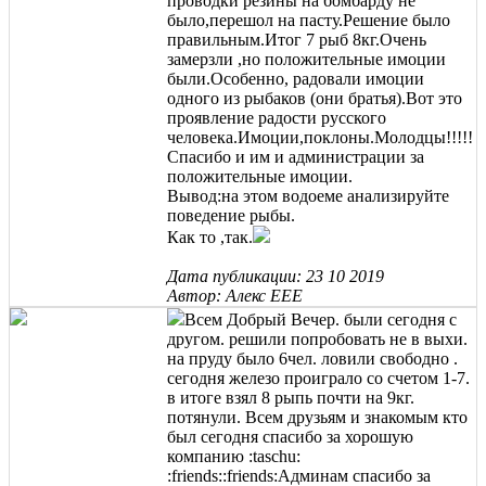
проводки резины на бомбарду не
было,перешол на пасту.Решение было
правильным.Итог 7 рыб 8кг.Очень
замерзли ,но положительные имоции
были.Особенно, радовали имоции
одного из рыбаков (они братья).Вот это
проявление радости русского
человека.Имоции,поклоны.Молодцы!!!!!
Спасибо и им и администрации за
положительные имоции.
Вывод:на этом водоеме анализируйте
поведение рыбы.
Как то ,так.
Дата публикации: 23 10 2019
Автор: Алекс ЕЕЕ
Всем Добрый Вечер. были сегодня с
другом. решили попробовать не в выхи.
на пруду было 6чел. ловили свободно .
сегодня железо проиграло со счетом 1-7.
в итоге взял 8 рыпь почти на 9кг.
потянули. Всем друзьям и знакомым кто
был сегодня спасибо за хорошую
компанию :taschu:
:friends::friends:Админам спасибо за