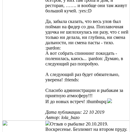
осетров, у них там тропа и дом, и
ресторан, ……. и вообще они там живут
большой кучей. :yes::D
Да, забыла сказать, что весь улов был
пойман на фидер со дна. Поплавочная
удочка не шелохнулась ни разу, что с ней
только ни делала, ни глубина, ни смена
дальности, ни смена пасты - тихо.
:pardon:
А вот собрать спиннинг покидать -
поленилась, каюсь... :pardon: Думаю, в
следующий раз попробую.
А следующий раз будет обязательно,
уверена! :friends:
Спасибо администрации и рыбакам за
приятную атмосферу!!!
И до новых встреч! :thumbupq:
Дата публикации: 22 10 2019
Автор: lola_bazo
Отзыв о рыбалке 20.10.2019.
Воскресенье. Безлимит на втором пруду.