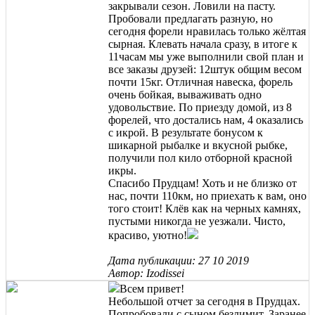
закрывали сезон. Ловили на пасту.
Пробовали предлагать разную, но
сегодня форели нравилась только жёлтая
сырная. Клевать начала сразу, в итоге к
11часам мы уже выполнили свой план и
все заказы друзей: 12штук общим весом
почти 15кг. Отличная навеска, форель
очень бойкая, вываживать одно
удовольствие. По приезду домой, из 8
форелей, что достались нам, 4 оказались
с икрой. В результате бонусом к
шикарной рыбалке и вкусной рыбке,
получили пол кило отборной красной
икры.
Спасибо Прудцам! Хоть и не близко от
нас, почти 110км, но приехать к вам, оно
того стоит! Клёв как на черных камнях,
пустыми никогда не уезжали. Чисто,
красиво, уютно!
Дата публикации: 27 10 2019
Автор: Izodissei
Всем привет!
Небольшой отчет за сегодня в Прудцах.
Попробовали с сыном безлимит. Заранее