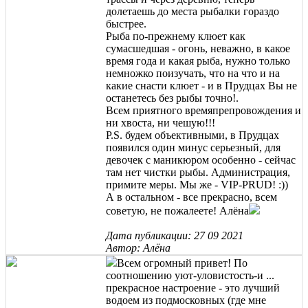
долетаешь до места рыбалки гораздо
быстрее.
Рыба по-прежнему клюет как
сумасшедшая - огонь, неважно, в какое
время года и какая рыба, нужно только
немножко поизучать, что на что и на
какие снасти клюет - и в Прудцах Вы не
останетесь без рыбы точно!.
Всем приятного времяпрепровождения и
ни хвоста, ни чешую!!!
P.S. будем объективными, в Прудцах
появился один минус серьезный, для
девочек с маникюром особенно - сейчас
там нет чистки рыбы. Администрация,
примите меры. Мы же - VIP-PRUD! :))
А в остальном - все прекрасно, всем
советую, не пожалеете! Алёна
Дата публикации: 27 09 2021
Автор: Алёна
Всем огромный привет! По
соотношению уют-уловистость-и ...
прекрасное настроение - это лучший
водоем из подмосковных (где мне