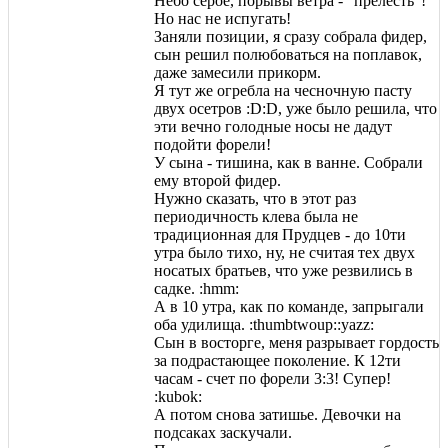
Небо серое, порывы ветра - "прелесть"!
Но нас не испугать!
Заняли позиции, я сразу собрала фидер,
сын решил полюбоваться на поплавок,
даже замесили прикорм.
Я тут же огребла на чесночную пасту
двух осетров :D:D, уже было решила, что
эти вечно голодные носы не дадут
подойти форели!
У сына - тишина, как в ванне. Собрали
ему второй фидер.
Нужно сказать, что в этот раз
периодичность клева была не
традиционная для Прудцев - до 10ти
утра было тихо, ну, не считая тех двух
носатых братьев, что уже резвились в
садке. :hmm:
А в 10 утра, как по команде, запрыгали
оба удилища. :thumbtwoup::yazz:
Сын в восторге, меня разрывает гордость
за подрастающее поколение. К 12ти
часам - счет по форели 3:3! Супер!
:kubok:
А потом снова затишье. Девочки на
подсаках заскучали.