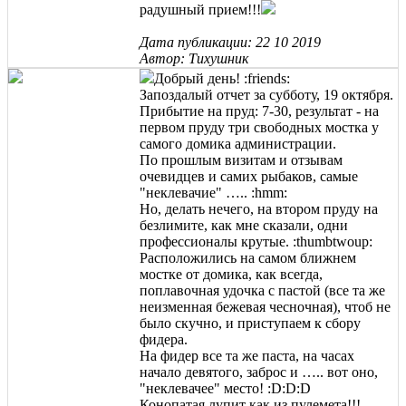
радушный прием!!!
Дата публикации: 22 10 2019
Автор: Тихушник
Добрый день! :friends:
Запоздалый отчет за субботу, 19 октября.
Прибытие на пруд: 7-30, результат - на
первом пруду три свободных мостка у
самого домика администрации.
По прошлым визитам и отзывам
очевидцев и самих рыбаков, самые
"неклевачие" ….. :hmm:
Но, делать нечего, на втором пруду на
безлимите, как мне сказали, одни
профессионалы крутые. :thumbtwoup:
Расположились на самом ближнем
мостке от домика, как всегда,
поплавочная удочка с пастой (все та же
неизменная бежевая чесночная), чтоб не
было скучно, и приступаем к сбору
фидера.
На фидер все та же паста, на часах
начало девятого, заброс и ….. вот оно,
"неклевачее" место! :D:D:D
Конопатая лупит как из пулемета!!!