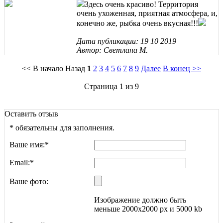
Здесь очень красиво! Территория
очень ухоженная, приятная атмосфера, и,
конечно же, рыбка очень вкусная!!!
Дата публикации: 19 10 2019
Автор: Светлана М.
<< В начало Назад
1
2
3
4
5
6
7
8
9
Далее
В конец >>
Страница 1 из 9
Оставить отзыв
*
обязательны для заполнения.
Ваше имя:
*
Email:
*
Ваше фото:
Изображение должно быть
меньше 2000x2000 px и 5000 kb