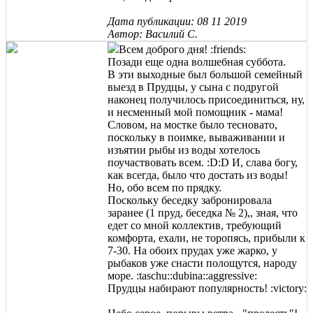
Дата публикации: 08 11 2019
Автор: Василий С.
Всем доброго дня! :friends:
Позади еще одна волшебная суббота.
В эти выходные был большой семейный
выезд в Прудцы, у сына с подругой
наконец получилось присоединиться, ну,
и несменный мой помощник - мама!
Словом, на мостке было тесновато,
поскольку в поимке, вываживании и
изъятии рыбы из воды хотелось
поучаствовать всем. :D:D И, слава богу,
как всегда, было что достать из воды!
Но, обо всем по прядку.
Поскольку беседку забронировала
заранее (1 пруд, беседка № 2),, зная, что
едет со мной коллектив, требующий
комфорта, ехали, не торопясь, прибыли к
7-30. На обоих прудах уже жарко, у
рыбаков уже снасти полощутся, народу
море. :taschu::dubina::aggressive:
Прудцы набирают популярность! :victory: