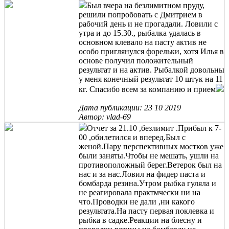
Был вчера на безлимитном пруду,
решили попробовать с Дмитрием в
рабочий день и не прогадали. Ловили с
утра и до 15.30., рыбалка удалась в
основном клевало на пасту актив не
особо приглянулся форельки, хотя Илья в
основе получил положительный
результат и на актив. Рыбалкой довольны
у меня конечный результат 10 штук на 11
кг. Спасибо всем за компанию и прием
Дата публикации: 23 10 2019
Автор: vlad-69
Отчет за 21.10 ,безлимит .Прибыл к 7-
00 ,обилетился и вперед.Был с
женой.Пару перспективных мостков уже
были заняты.Чтобы не мешать, ушли на
противоположный берег.Ветерок был на
нас и за нас.Ловил на фидер паста и
бомбарда резина.Утром рыбка гуляла и
не реагировала практмчески ни на
что.Проводки не дали ,ни какого
результата.На пасту первая поклевка и
рыбка в садке.Реакции на блесну и