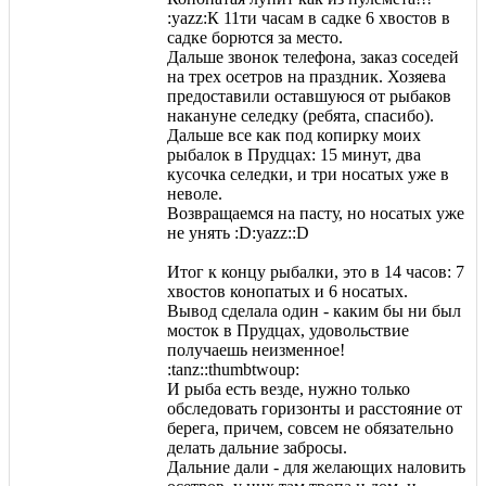
:yazz:К 11ти часам в садке 6 хвостов в
садке борются за место.
Дальше звонок телефона, заказ соседей
на трех осетров на праздник. Хозяева
предоставили оставшуюся от рыбаков
накануне селедку (ребята, спасибо).
Дальше все как под копирку моих
рыбалок в Прудцах: 15 минут, два
кусочка селедки, и три носатых уже в
неволе.
Возвращаемся на пасту, но носатых уже
не унять :D:yazz::D
Итог к концу рыбалки, это в 14 часов: 7
хвостов конопатых и 6 носатых.
Вывод сделала один - каким бы ни был
мосток в Прудцах, удовольствие
получаешь неизменное!
:tanz::thumbtwoup:
И рыба есть везде, нужно только
обследовать горизонты и расстояние от
берега, причем, совсем не обязательно
делать дальние забросы.
Дальние дали - для желающих наловить