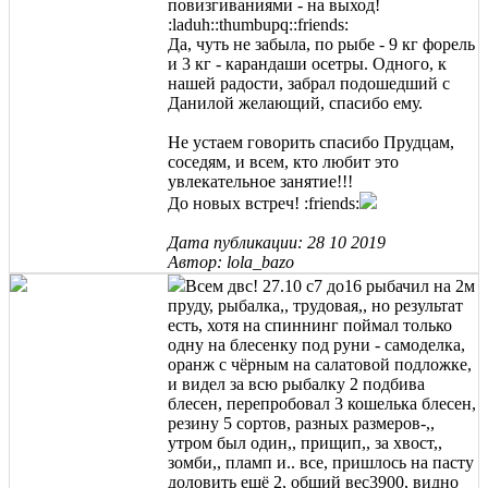
повизгиваниями - на выход!
:laduh::thumbupq::friends:
Да, чуть не забыла, по рыбе - 9 кг форель
и 3 кг - карандаши осетры. Одного, к
нашей радости, забрал подошедший с
Данилой желающий, спасибо ему.
Не устаем говорить спасибо Прудцам,
соседям, и всем, кто любит это
увлекательное занятие!!!
До новых встреч! :friends:
Дата публикации: 28 10 2019
Автор: lola_bazo
Всем двс! 27.10 с7 до16 рыбачил на 2м
пруду, рыбалка,, трудовая,, но результат
есть, хотя на спиннинг поймал только
одну на блесенку под руни - самоделка,
оранж с чёрным на салатовой подложке,
и видел за всю рыбалку 2 подбива
блесен, перепробовал 3 кошелька блесен,
резину 5 сортов, разных размеров-,,
утром был один,, прищип,, за хвост,,
зомби,, пламп и.. все, пришлось на пасту
доловить ещё 2, общий вес3900, видно