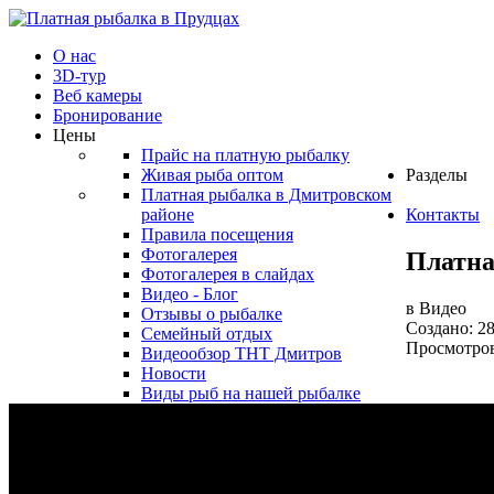
О нас
3D-тур
Веб камеры
Бронирование
Цены
Прайс на платную рыбалку
Живая рыба оптом
Разделы
Платная рыбалка в Дмитровском
районе
Контакты
Правила посещения
Фотогалерея
Платна
Фотогалерея в слайдах
Видео - Блог
в Видео
Отзывы о рыбалке
Создано: 2
Семейный отдых
Просмотров
Видеообзор ТНТ Дмитров
Новости
Виды рыб на нашей рыбалке