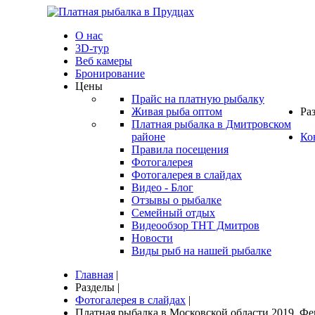
О нас
3D-тур
Веб камеры
Бронирование
Цены
Прайс на платную рыбалку
Живая рыба оптом
Ра
Платная рыбалка в Дмитровском
районе
Ко
Правила посещения
Фотогалерея
Фотогалерея в слайдах
Видео - Блог
Отзывы о рыбалке
Семейный отдых
Видеообзор ТНТ Дмитров
Новости
Виды рыб на нашей рыбалке
Главная
|
Разделы
|
Фотогалерея в слайдах
|
Платная рыбалка в Московской области 2019. Фев