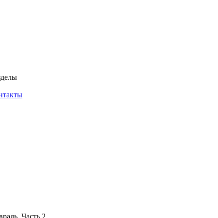
зделы
нтакты
раль. Часть 2.