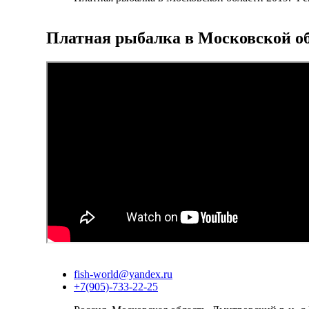
Платная рыбалка в Московской обл
fish-world@yandex.ru
+7(905)-733-22-25