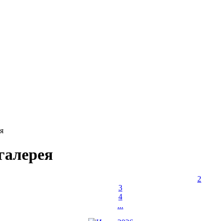
я
галерея
2
3
4
...