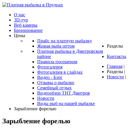
О нас
3D-тур
Веб камеры
Бронирование
Цены
Прайс на платную рыбалку
Живая рыба оптом
Разделы
Платная рыбалка в Дмитровском
районе
Контакты
Правила посещения
Главная
|
Фотогалерея
Разделы
|
Фотогалерея в слайдах
Новости
|
Видео - Блог
Отзывы о рыбалке
Семейный отдых
Видеообзор ТНТ Дмитров
Новости
Виды рыб на нашей рыбалке
Зарыбление форелью
Зарыбление форелью