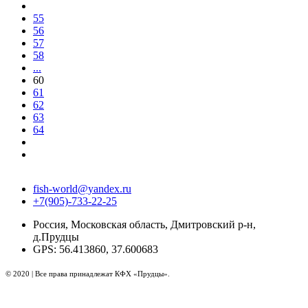
55
56
57
58
...
60
61
62
63
64
fish-world@yandex.ru
+7(905)-733-22-25
Россия, Московская область, Дмитровский р-н,
д.Прудцы
GPS: 56.413860, 37.600683
© 2020 | Все права принадлежат КФХ «Прудцы».